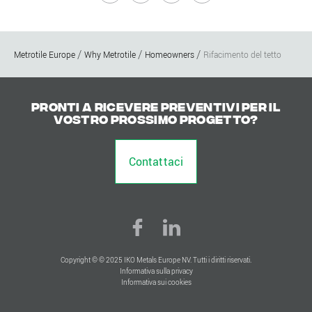
Metrotile Europe
Why Metrotile
Homeowners
Rifacimento del tetto
Pronti a ricevere preventivi per il
vostro prossimo progetto?
Contattaci
Copyright © © 2025 IKO Metals Europe NV. Tutti i diritti riservati.
Informativa sulla privacy
Informativa sui cookies