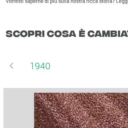
Vorresti saperne di più sulla nostra ricca storia? Legg
Scopri cosa è cambiat
1940
1957
19