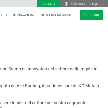
Garanzia
Seleziona una regione
Contattaci
le
Ispirazione
Centro Risorse
anni. Siamo gli innovatori nel settore delle tegole in
luppato da AHI Roofing, il predecessore di IKO Metals
essere leader del settore nel nostro segmento.