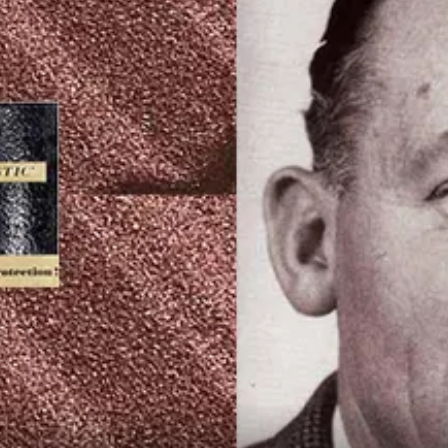
1967
1970
1