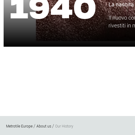
1940
La nascita 
Il nuovo co
rivestiti i
Metrotile Europe
About us
Our History