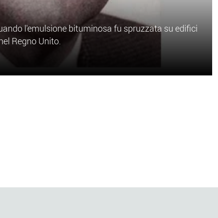
 quando l'emulsione bituminosa fu spruzzata su edifici
 nel Regno Unito.