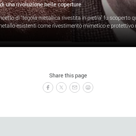
di una rivoluzione nelle coperture
ncetto di "tegola metallica rivestita in pietra" fu scoperto
n metallo esistenti come rivestimento mimetico e protettivo
Share this page