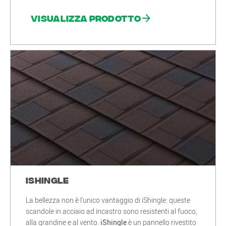
Visualizza prodotto
iShingle
La bellezza non è l'unico vantaggio di iShingle: queste
scandole in acciaio ad incastro sono resistenti al fuoco,
alla grandine e al vento.
iShingle
è un pannello rivestito