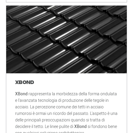
XBond
XBond
rappresenta la morbidezza della forma ondulata
e l'avanzata tecnologia di produzione delle tegole in
acciaio. La percezione comune dei tetti in acciaio
rumorosi è ormai un ricordo del passato. L'aspetto è una
delle principali preoccupazioni quando si tratta di
decidere il tetto. Le linee pulite di
XBond
si fondono bene
con qualsiasi soluzione architettonica.