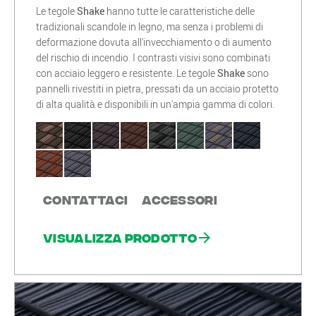
Le tegole
Shake
hanno tutte le caratteristiche delle
tradizionali scandole in legno, ma senza i problemi di
deformazione dovuta all'invecchiamento o di aumento
del rischio di incendio. I contrasti visivi sono combinati
con acciaio leggero e resistente. Le tegole
Shake
sono
pannelli rivestiti in pietra, pressati da un acciaio protetto
di alta qualità e disponibili in un'ampia gamma di colori.
Contattaci
Accessori
Visualizza prodotto