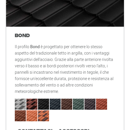
Bond
Il profilo
Bond
è progettato per ottenere lo stesso
aspetto del tradizionale tetto in argilla, con i vantaggi
aggiuntivi dell'acciaio. Grazie alla parte anteriore rivolta
verso il basso e ai bordi posteriori rivolti verso l'alto, i
pannelli si incastrano nel rivestimento in tegole, il che
fornisce un'eccellente durata, protezione e resistenza al
sollevamento del vento o ad altre condizioni
meteorologiche estreme.