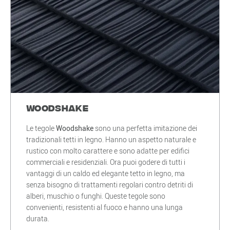
Woodshake
Le tegole
Woodshake
sono una perfetta imitazione dei
tradizionali tetti in legno. Hanno un aspetto naturale e
rustico con molto carattere e sono adatte per edifici
commerciali e residenziali. Ora puoi godere di tutti i
vantaggi di un caldo ed elegante tetto in legno, ma
senza bisogno di trattamenti regolari contro detriti di
alberi, muschio o funghi. Queste tegole sono
convenienti, resistenti al fuoco e hanno una lunga
durata.