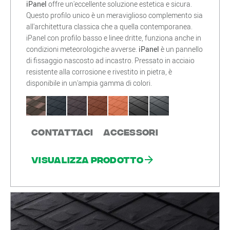
iPanel
offre un'eccellente soluzione estetica e sicura.
Questo profilo unico è un meraviglioso complemento sia
all'architettura classica che a quella contemporanea.
iPanel con profilo basso e linee dritte, funziona anche in
condizioni meteorologiche avverse.
iPanel
è un pannello
di fissaggio nascosto ad incastro. Pressato in acciaio
resistente alla corrosione e rivestito in pietra, è
disponibile in un'ampia gamma di colori.
Contattaci
Accessori
Visualizza prodotto