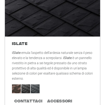
iSlate
iSlate
emula l'aspetto dell'ardesia naturale senza il peso
elevato e la tendenza a screpolarsi.
iSlate
è un pannello
rivestito in pietra a sei tegole pressato da uno strato
protettivo di alta qualità ed è disponibile in un'ampia
selezione di colori per esaltare qualsiasi schema di colori
esterno.
Contattaci
Accessori