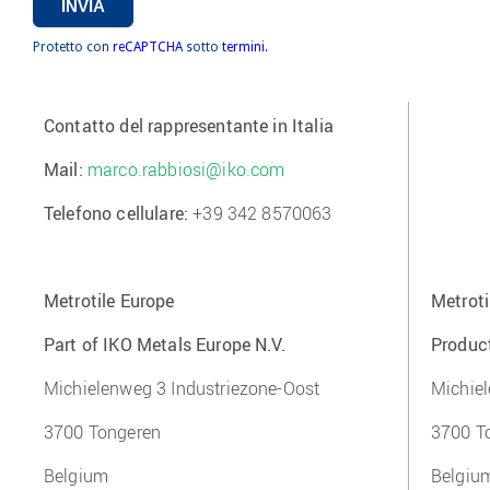
INVIA
Protetto con
reCAPTCHA
sotto
termini
.
Contatto del rappresentante in Italia
Mail:
marco.rabbiosi@iko.com
Telefono cellulare:
+39 342 8570063
Metrotile Europe
Metroti
Part of IKO Metals Europe N.V.
Produc
Michielenweg 3 Industriezone-Oost
Michiel
3
700
Tongeren
3700 T
Belgium
Belgiu