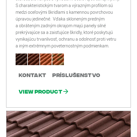
S charakteristickým tvarom a výrazným profilom sú
medzi oceľovými škridlami s kamennou povrchovou
úpravou jedinečné. Vďaka skloneným predným
a obráteným zadným okrajom majú panely silné
prekrývajúce sa a zaisťujúce škridly, ktoré poskytujú
vynikajúcu trvanlivosť, ochranu a odolnosť proti vetru
a iným extrémnym poveternostným podmienkam.
Kontakt
Príslušenstvo
View product