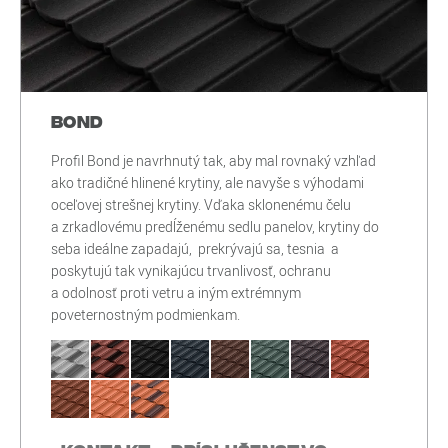
Bond
Profil Bond je navrhnutý tak, aby mal rovnaký vzhľad
ako tradičné hlinené krytiny, ale navyše s výhodami
oceľovej strešnej krytiny. Vďaka sklonenému čelu
a zrkadlovému predĺženému sedlu panelov, krytiny do
seba ideálne zapadajú, prekrývajú sa, tesnia a
poskytujú tak vynikajúcu trvanlivosť, ochranu
a odolnosť proti vetru a iným extrémnym
poveternostným podmienkam.