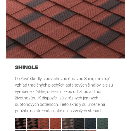
Shingle
Oceľové škridly s povrchovou úpravou Shingle imitujú
vzhľad tradičných plochých asfaltových šindľov, ale sú
vyrobené z ľahkej ocele s nízkou údržbou a dlhou
životnosťou. K dispozícii sú v rôznych jemných
duotónových odtieňoch. Tieto škridly sú určené na
použitie na strechách, ako aj na zvislých stenách.