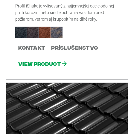
Profil iShake je vylisovaný z najjemnejšej ocele odolnej
proti korózii. Tieto šindle ochránia váš dom pred
požiarom, vetrom aj krupobitím na dlhé roky.
Kontakt
Príslušenstvo
View product