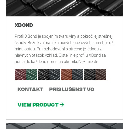
XBond
Profil XBond je spojením tvaru vlny a pokročilej strešnej
škridly. Bežné vnímanie hlučných oceľových striech je už
minulosťou. Pri rozhodovaní o streche je jednou z
hlavných otázok vzhľad. Čisté línie profilu XBond sa
hodia do každého domu na akomkoľvek mieste.
Kontakt
Príslušenstvo
View product