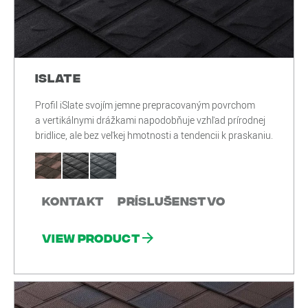
iSlate
Profil iSlate svojím jemne prepracovaným povrchom
a vertikálnymi drážkami napodobňuje vzhľad prírodnej
bridlice, ale bez veľkej hmotnosti a tendencii k praskaniu.
Kontakt
Príslušenstvo
View product