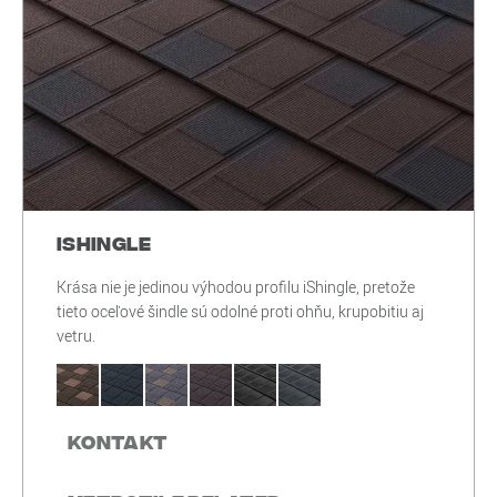
iShingle
Krása nie je jedinou výhodou profilu iShingle, pretože
tieto oceľové šindle sú odolné proti ohňu, krupobitiu aj
vetru.
Kontakt