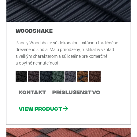
Woodshake
Panely Woodshake sú dokonalou imitáciou tradičného
dreveného šindla. Majú prirodzený, rustikálny vzhľad
s veľkým charakterom a sú ideálne pre komerčné
a obytné nehnuteľnosti.
Kontakt
Príslušenstvo
View product