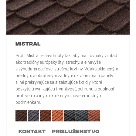
Mistral
Profil Mistral je navrhnutý tak, aby mal rovnaký vzhľad
ako tradičný európsky štýl strechy, ale navyše
s výhodami oceľovej strešnej krytiny. Vďaka skloneným
predným a obráteným zadným okrajom majú panely
silné prekrývajúce sa a zaisťujúce škridly, ktoré
poskytujú vynikajúcu trvanlivosť, ochranu a odolnosť
proti vetru a iným extrémnym poveternostným
podmienkam.
Kontakt
Príslušenstvo