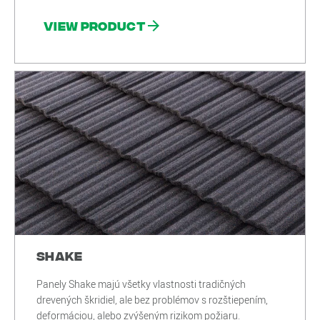
View product
Shake
Panely Shake majú všetky vlastnosti tradičných
drevených škridiel, ale bez problémov s rozštiepením,
deformáciou, alebo zvýšeným rizikom požiaru.