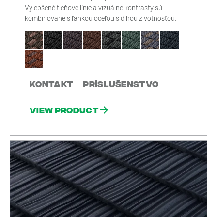
Vylepšené tieňové línie a vizuálne kontrasty sú
kombinované s ľahkou oceľou s dlhou životnosťou.
Kontakt
Príslušenstvo
View product