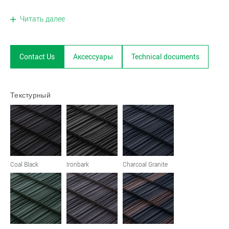
Читать далее
Contact Us
Аксессуары
Technical documents
Текстурный
Coal Black
Ironbark
Charcoal Granite