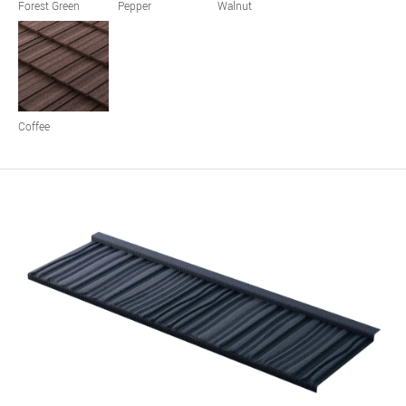
Forest Green
Pepper
Walnut
Coffee