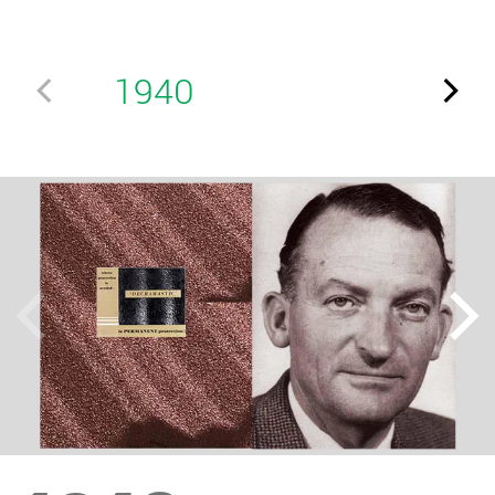
1940
1957
19