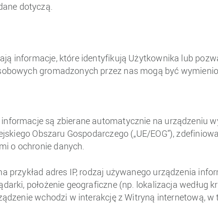
dane dotyczą.
ją informacje, które identyfikują Użytkownika lub pozw
h osobowych gromadzonych przez nas mogą być wymienio
e informacje są zbierane automatycznie na urządzeniu
ropejskiego Obszaru Gospodarczego („UE/EOG”), zdefiniow
mi o ochronie danych.
 na przykład adres IP, rodzaj używanego urządzenia inf
darki, położenie geograficzne (np. lokalizacja według kr
rządzenie wchodzi w interakcję z Witryną internetową, w