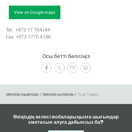
View on Google maps
Tel.: +973 17 704144
Fax: +973 1770 4188
Осы бетті бөлісіңіз
Metrotile Kazakhstan
Metrotile worldwide
Trust Traders
Өзіңіздің келесі жобаларыңызға шығындар
сметасын алуға дайынсыз ба?