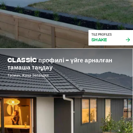
TILE PROFILES
Shake
Classic профилі - үйге арналған
тамаша таңдау
Тасман, Жаңа Зеландия