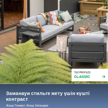
TILE PROFILES
Classic
Заманауи стильге жету үшін күшті
контраст
Жаңа Плимут, Жаңа Зеландия