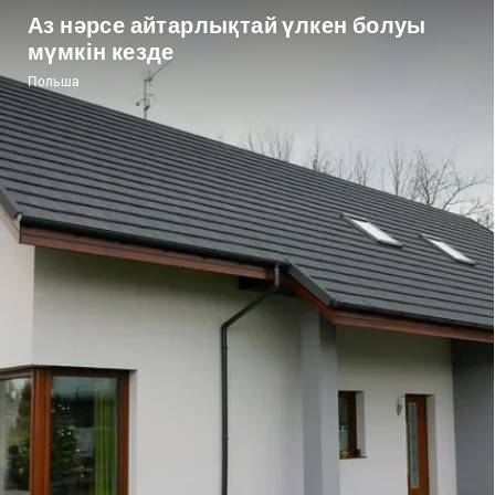
Аз нәрсе айтарлықтай үлкен болуы
мүмкін кезде
Польша