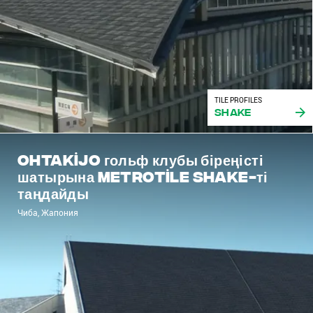
TILE PROFILES
Shake
Ohtakijo гольф клубы біреңісті
шатырына Metrotile Shake-ті
таңдайды
Чиба, Жапония