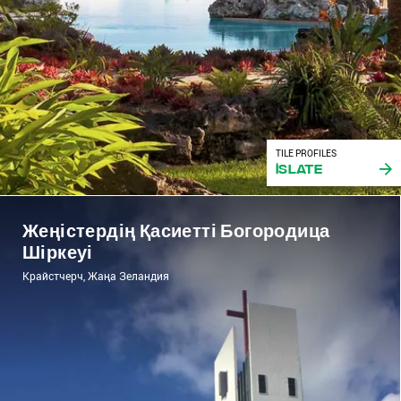
TILE PROFILES
iSlate
Жеңістердің Қасиетті Богородица
Шіркеуі
Крайстчерч, Жаңа Зеландия