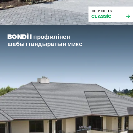
TILE PROFILES
Classic
Bondi I профилінен
шабыттандыратын микс