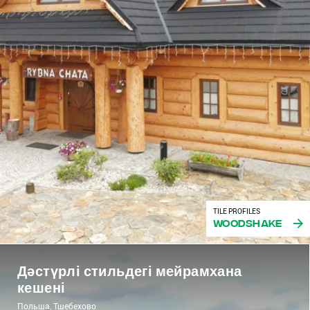
TILE PROFILES
Woodshake
Дәстүрлі стильдегі мейрамхана
кешені
Польша, Тшебехово