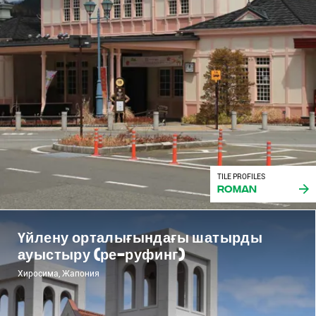
TILE PROFILES
Roman
Үйлену орталығындағы шатырды
ауыстыру (ре-руфинг)
Хиросима, Жапония