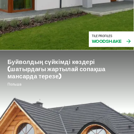
TILE PROFILES
Woodshake
Буйволдың сүйкімді көздері
(шатырдағы жартылай сопақша
мансарда терезе)
Польша