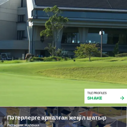
TILE PROFILES
Shake
Пәтерлерге арналған жеңіл шатыр
Рюгасаки, Жапония