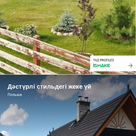
TILE PROFILES
iShake
Дәстүрлі стильдегі жеке үй
Польша