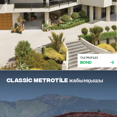
TILE PROFILES
Bond
Classic Metrotile жабынқышы