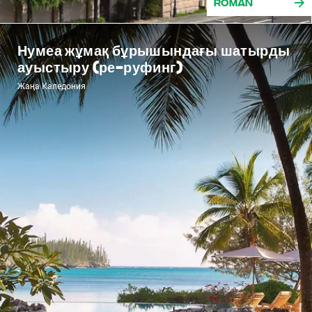
Roman
Нумеа жұмақ бұрышындағы шатырды
ауыстыру (ре-руфинг)
Жаңа Каледония