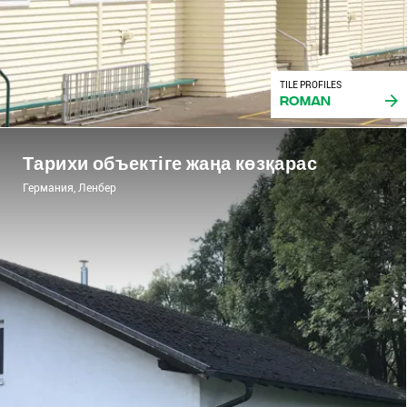
TILE PROFILES
Roman
Тарихи объектіге жаңа көзқарас
Германия, Ленбер