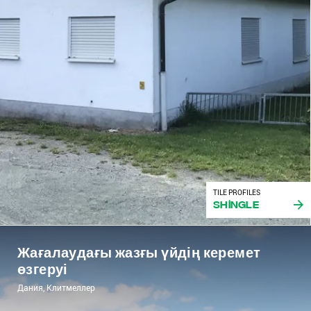
TILE PROFILES
Shingle
Жағалаудағы жазғы үйдің керемет
өзгеруі
Дания, Клитмеллер