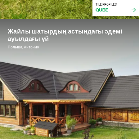
TILE PROFILES
Qube
Жайлы шатырдың астындағы әдемі
ауылдағы үй
Польша, Антонио