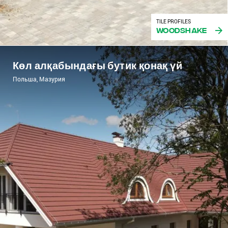
TILE PROFILES
Woodshake
Көл алқабындағы бутик қонақ үй
Польша, Мазурия