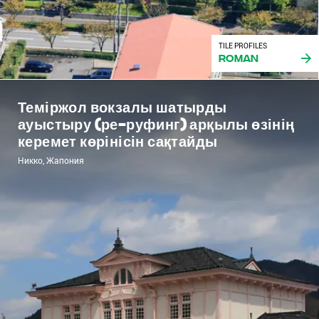
TILE PROFILES
Roman
Теміржол вокзалы шатырды
ауыстыру (ре-руфинг) арқылы өзінің
керемет көрінісін сақтайды
Никко, Жапония