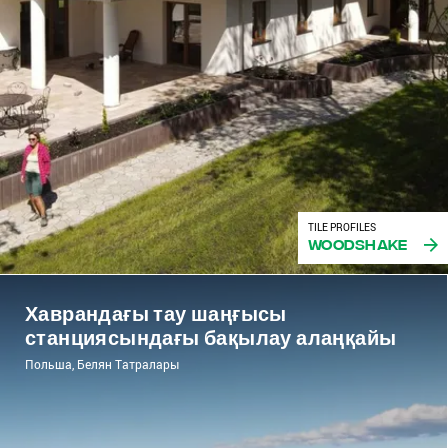
TILE PROFILES
Woodshake
Хаврандағы тау шаңғысы
станциясындағы бақылау алаңқайы
Польша, Белян Татралары